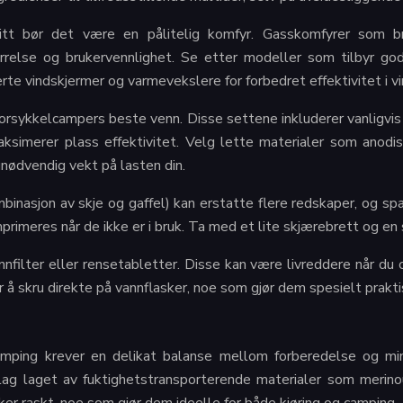
ditt bør det være en pålitelig komfyr. Gasskomfyrer som b
rrelse og brukervennlighet. Se etter modeller som tilbyr god
rte vindskjermer og varmevekslere for forbedret effektivitet i vi
orsykkelcampers beste venn. Disse settene inkluderer vanligvis 
simerer plass effektivitet. Velg lette materialer som anodis
unødvendig vekt på lasten din.
binasjon av skje og gaffel) kan erstatte flere redskaper, og s
primeres når de ikke er i bruk. Ta med et lite skjærebrett og en
nfilter eller rensetabletter. Disse kan være livreddere når du
for å skru direkte på vannflasker, noe som gjør dem spesielt pra
mping krever en delikat balanse mellom forberedelse og min
ag laget av fuktighetstransporterende materialer som merinou