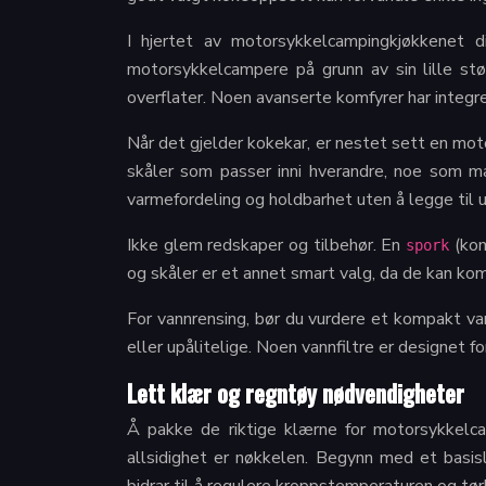
I hjertet av motorsykkelcampingkjøkkenet 
motorsykkelcampere på grunn av sin lille stø
overflater. Noen avanserte komfyrer har integre
Når det gjelder kokekar, er nestet sett en mot
skåler som passer inni hverandre, noe som mak
varmefordeling og holdbarhet uten å legge til 
Ikke glem redskaper og tilbehør. En
(kom
spork
og skåler er et annet smart valg, da de kan kom
For vannrensing, bør du vurdere et kompakt van
eller upålitelige. Noen vannfiltre er designet 
Lett klær og regntøy nødvendigheter
Å pakke de riktige klærne for motorsykkelca
allsidighet er nøkkelen. Begynn med et basisl