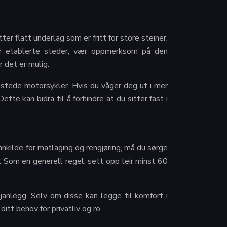
er flatt underlag som er fritt for store steiner,
nfor etablerte steder, vær oppmerksom på den
 det er mulig.
lastede motorsykler. Hvis du våger deg ut i mer
ette kan bidra til å forhindre at du sitter fast i
annkilde for matlaging og rengjøring, må du sørge
. Som en generell regel, sett opp leir minst 60
janlegg. Selv om disse kan legge til komfort i
tt behov for privatliv og ro.