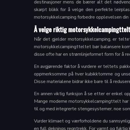
destinasjoner mens de bærer alt det nødvend
skarpt blikk for å velge den perfekte leirpla
motorsykkelcamping forbedre opplevelsen din 
Å velge riktig motorsykkelcampingttel
Når det gjelder motorsykkelcamping, er teltet
motorsykkelcampingtteltet bør balansere kompa
disse ofte har en strømlinjeformet form for å 
En avgjørende faktor å vurdere er teltets pak
oppmerksomme på hver kubikktomme og unse. V
Disse materialene bidrar ikke bare til å redus
En annen viktig funksjon å se etter er enkel o
Mange moderne motorsykkelcampingttelt har far
til og med integrerte stengesystemer, noe som
Vurder klimaet og værforholdene du sannsynligvi
en full deknings regntrekk. For varmt og fuktig 