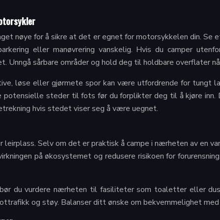
otorsykler
get nøye for å sikre at det er egnet for motorsykkelen din. Se ett
 parkering eller manøvrering vanskelig. Hvis du camper ute
t. Unngå sårbare områder og hold deg til holdbare overflater når
Stive, løse eller gjørmete spor kan være utfordrende for tungt 
otensielle steder til fots før du forplikter deg til å kjøre inn. D
ketrekning hvis stedet viser seg å være uegnet.
ver leirplass. Selv om det er praktisk å campe i nærheten av en v
virkningen på økosystemet og redusere risikoen for forurensning
ør du vurdere nærheten til fasiliteter som toaletter eller dus
fottrafikk og støy. Balanser ditt ønske om bekvemmelighet med di