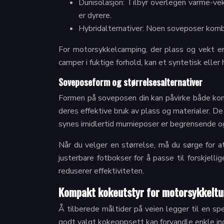
Dunisolasjon: Tilbyr overlegen varme-vek
er dyrere.
Hybridalternativer: Noen soveposer kombi
For motorsykkelcamping, der plass og vekt er 
camper i fuktige forhold, kan et syntetisk elle
Soveposeform og størrelsesalternativer
Formen på soveposen din kan påvirke både ko
deres effektive bruk av plass og materialer. 
synes imidlertid mumieposer er begrensende og
Når du velger en størrelse, må du sørge for a
justerbare fotbokser for å passe til forskjell
reduserer effektiviteten.
Kompakt kokeutstyr for motorsykkeltu
Å tilberede måltider på veien legger til en s
godt valgt kokeoppsett kan forvandle enkle ingr