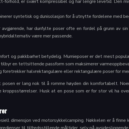
t-forhold, er svært kompressibel og har lengre levetid. Den mis
nerer syntetisk og dunisolasjon for å utnytte fordelene med b
avgjørende, har dunfylte poser ofte en fordel på grunn av si
r hybridalternativ være mer passende.
mfort og pakkbarhet betydelig. Mumieposer er det mest populæ
De tilbyr en tettsittende passform som maksimerer varmeoppbeva
 foretrekker halvrektangulære eller rektangulære poser for mer
t posen er lang nok til å romme høyden din komfortabelt. Noen
ige kroppsstørrelser. Husk at en pose som er for stor vil ha o
rer
pesiell dimensjon ved motorsykkelcamping. Nøkkelen er å finne k
edienser til tilfredsstillende måltider, selv på avsidesliggende