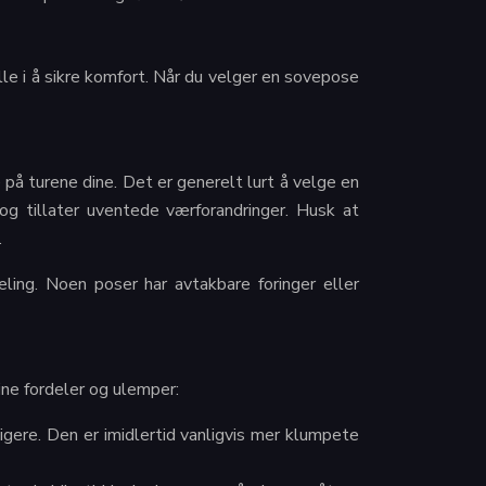
lle i å sikre komfort. Når du velger en sovepose
å turene dine. Det er generelt lurt å velge en
og tillater uventede værforandringer. Husk at
.
ling. Noen poser har avtakbare foringer eller
ne fordeler og ulemper:
ligere. Den er imidlertid vanligvis mer klumpete