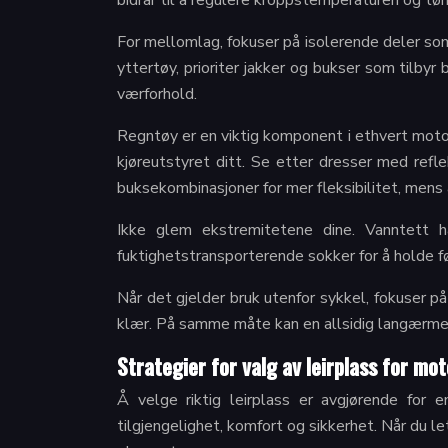
bidrar til å regulere kroppstemperaturen og tør
For mellomlag, fokuser på isolerende deler som
yttertøy, prioriter jakker og bukser som tilbyr
værforhold.
Regntøy er en viktig komponent i ethvert moto
kjøreutstyret ditt. Se etter dresser med refl
buksekombinasjoner for mer fleksibilitet, mens
Ikke glem ekstremitetene dine. Vanntett h
fuktighetstransporterende sokker for å holde f
Når det gjelder bruk utenfor sykkel, fokuser p
klær. På samme måte kan en allsidig langærmet
Strategier for valg av leirplass for mo
Å velge riktig leirplass er avgjørende for
tilgjengelighet, komfort og sikkerhet. Når du l