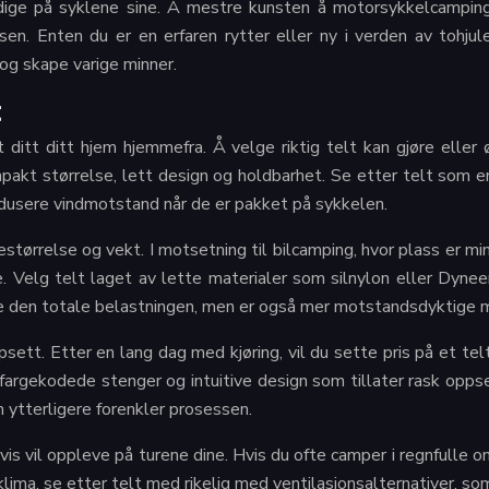
ige på syklene sine. Å mestre kunsten å motorsykkelcampinge 
ssen. Enten du er en erfaren rytter eller ny i verden av tohj
og skape varige minner.
t
 ditt ditt hjem hjemmefra. Å velge riktig telt kan gjøre elle
kt størrelse, lett design og holdbarhet. Se etter telt som e
redusere vindmotstand når de er pakket på sykkelen.
kestørrelse og vekt. I motsetning til bilcamping, hvor plass er
elg telt laget av lette materialer som silnylon eller Dyneem
ere den totale belastningen, men er også mer motstandsdyktige m
ppsett. Etter en lang dag med kjøring, vil du sette pris på et t
gekodede stenger og intuitive design som tillater rask oppsett
 ytterligere forenkler prosessen.
s vil oppleve på turene dine. Hvis du ofte camper i regnfulle o
klima, se etter telt med rikelig med ventilasjonsalternativer, so