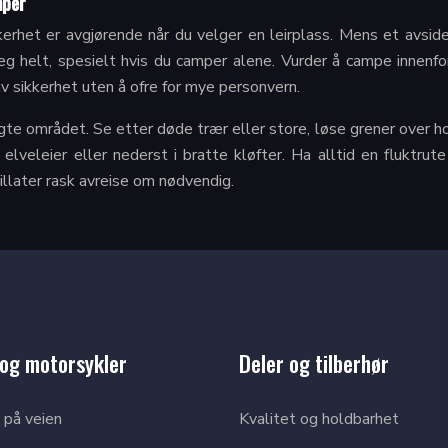
mper
erhet er avgjørende når du velger en leirplass. Mens et avsid
deg helt, spesielt hvis du camper alene. Vurder å campe innenf
av sikkerhet uten å ofre for mye personvern.
te området. Se etter døde trær eller store, løse grener over hod
elveleier eller nederst i bratte kløfter. Ha alltid en fluktrute
llater rask avreise om nødvendig.
 og motorsykler
Deler og tilberhør
 på veien
Kvalitet og holdbarhet