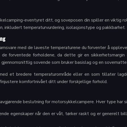
kelcamping-eventyret ditt, og soveposen din spiller en viktig ro
inn, inkludert temperaturvurdering, isolasjonstype og pakkbarhet.
ing
msvare med de laveste temperaturene du forventer å oppleve p
n de forventede forholdene, da dette gir en sikkerhetsmargin 
en gjennomsnittlig sovende som bruker basislag og en sovematte
med et bredere temperaturområde eller en som tillater lagde
finjustere komfortnivået ditt under forskjellige forhold.
 avgjørende beslutning for motorsykkelcampere. Hver type har si
ende egenskaper når den er våt, tørker raskt og er generelt bil