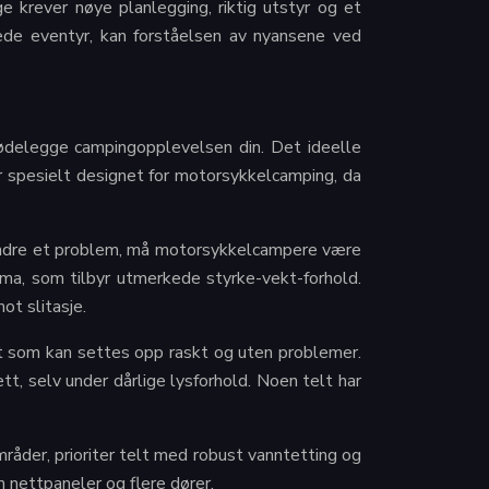
krever nøye planlegging, riktig utstyr og et
ulede eventyr, kan forståelsen av nyansene ved
r ødelegge campingopplevelsen din. Det ideelle
r spesielt designet for motorsykkelcamping, da
 mindre et problem, må motorsykkelcampere være
a, som tilbyr utmerkede styrke-vekt-forhold.
ot slitasje.
elt som kan settes opp raskt og uten problemer.
, selv under dårlige lysforhold. Noen telt har
mråder, prioriter telt med robust vanntetting og
m nettpaneler og flere dører.