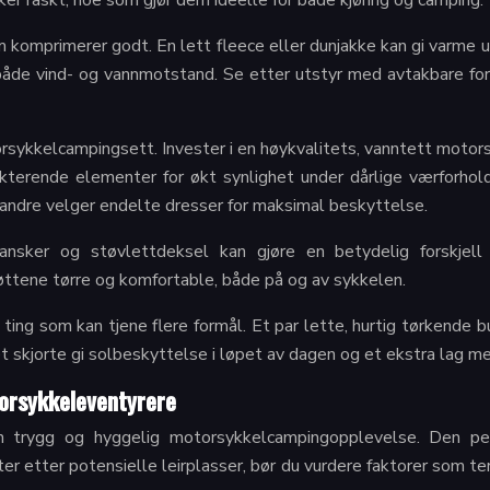
ker raskt, noe som gjør dem ideelle for både kjøring og camping.
 komprimerer godt. En lett fleece eller dunjakke kan gi varme ut
 både vind- og vannmotstand. Se etter utstyr med avtakbare fori
rsykkelcampingsett. Invester i en høykvalitets, vanntett moto
ekterende elementer for økt synlighet under dårlige værforhol
 andre velger endelte dresser for maksimal beskyttelse.
ansker og støvlettdeksel kan gjøre en betydelig forskjell
øttene tørre og komfortable, både på og av sykkelen.
å ting som kan tjene flere formål. Et par lette, hurtig tørkend
 skjorte gi solbeskyttelse i løpet av dagen og et ekstra lag 
torsykkeleventyrere
 en trygg og hyggelig motorsykkelcampingopplevelse. Den p
eter etter potensielle leirplasser, bør du vurdere faktorer som t