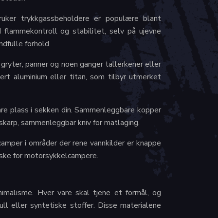
ruker trykkgassbeholdere er populære blant
 flammekontroll og stabilitet, selv på ujevne
ndfulle forhold.
gryter, panner og noen ganger tallerkener eller
ert aluminium eller titan, som tilbyr utmerket
pare plass i sekken din. Sammenleggbare kopper
 skarp, sammenleggbar kniv for matlaging.
 camper i områder der rene vannkilder er knappe
ktiske for motorsykkelcampere.
imalisme. Hver vare skal tjene et formål, og
ll eller syntetiske stoffer. Disse materialene