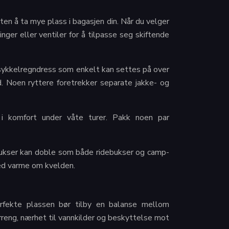
en å ta mye plass i bagasjen din. Når du velger
nger eller ventiler for å tilpasse seg skiftende
rsykkelregndress som enkelt kan settes på over
d. Noen ryttere foretrekker separate jakke- og
 i komfort under våte turer. Pakk noen par
e bukser kan doble som både ridebukser og camp-
med varme om kvelden.
erfekte plassen bør tilby en balanse mellom
erreng, nærhet til vannkilder og beskyttelse mot