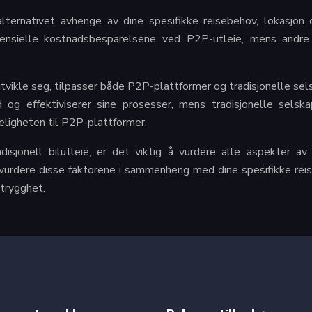
lternativet avhenge av dine spesifikke reisebehov, lokasjon
nsielle kostnadsbesparelsene ved P2P-utleie, mens andre k
utvikle seg, tilpasser både P2P-plattformer og tradisjonelle se
ud og effektiviserer sine prosesser, mens tradisjonelle selsk
eligheten til P2P-plattformer.
nell bilutleie, er det viktig å vurdere alle aspekter av le
urdere disse faktorene i sammenheng med dine spesifikke reis
 trygghet.