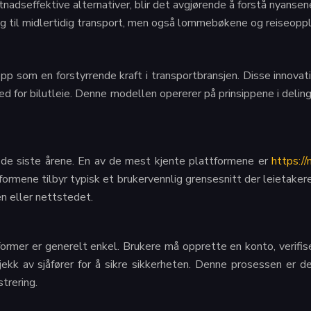
tnadseffektive alternativer, blir det avgjørende å forstå nyan
lgang til midlertidig transport, men også lommebøkene og reiseopp
p som en forstyrrende kraft i transportbransjen. Disse innovativ
ked for bilutleie. Denne modellen opererer på prinsippene i deli
e de siste årene. En av de mest kjente plattformene er
https:/
formene tilbyr typisk et brukervennlig grensesnitt der leietaker
en eller nettstedet.
ormer er generelt enkel. Brukere må opprette en konto, verifiser
kk av sjåfører for å sikre sikkerheten. Denne prosessen er des
trering.