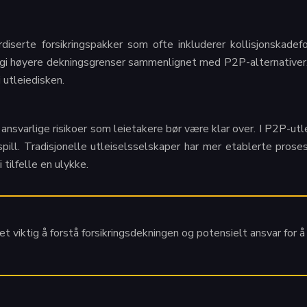
ardiserte forsikringspakker som ofte inkluderer kollisjonskad
 gi høyere dekningsgrenser sammenlignet med P2P-alternativer.
 utleiedisken.
ansvarlige risikoer som leietakere bør være klar over. I P2P-utl
 spill. Tradisjonelle utleiselsselskaper har mer etablerte prose
 tilfelle en ulykke.
et viktig å forstå forsikringsdekningen og potensielt ansvar for 