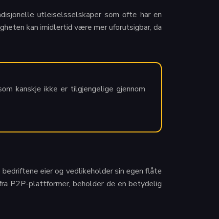
adisjonelle utleiselsselskaper som ofte har en
ligheten kan imidlertid være mer uforutsigbar, da
y som kanskje ikke er tilgjengelige gjennom
e bedriftene eier og vedlikeholder sin egen flåte
 fra P2P-plattformer, beholder de en betydelig