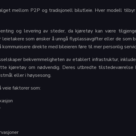
alget mellom P2P og tradisjonell bilutleie. Hver modell tilbyr
 henting og levering av steder, da kjøretøy kan være tilgjeng
r leietakere som ønsker å unngå flyplassavgifter eller de som b
 å kommunisere direkte med bileieren føre til mer personlig servic
lsselskaper bekvemmeligheten av etablert infrastruktur, inklud
bytte kjøretøy om nødvendig. Deres utbredte tilstedeværelse b
istmål eller i høysesong.
å veie faktorer som:
okasjon
r
rvasjoner