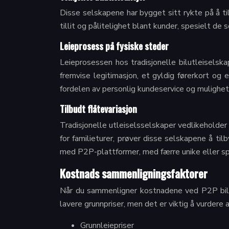
Disse selskapene har bygget sitt rykte på å t
tillit og pålitelighet blant kunder, spesielt de
Leieprosess på fysiske steder
Leieprosessen hos tradisjonelle bilutleiselsk
fremvise legitimasjon, et gyldig førerkort og
fordelen av personlig kundeservice og muligheten
Tilbudt flåtevariasjon
Tradisjonelle utleiselsselskaper vedlikeholder 
for familieturer, prøver disse selskapene å til
med P2P-plattformer, med færre unike eller spes
Kostnads sammenligningsfaktorer
Når du sammenligner kostnadene ved P2P bilutl
lavere grunnpriser, men det er viktig å vurdere 
Grunnleiepriser