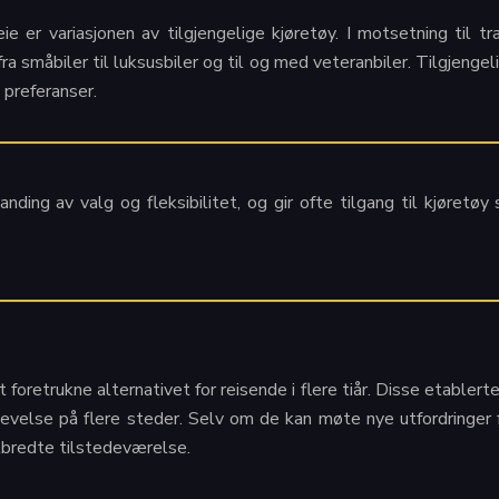
e er variasjonen av tilgjengelige kjøretøy. I motsetning til tr
fra småbiler til luksusbiler og til og med veteranbiler. Tilgjenge
 preferanser.
anding av valg og fleksibilitet, og gir ofte tilgang til kjøretø
 foretrukne alternativet for reisende i flere tiår. Disse etablert
pplevelse på flere steder. Selv om de kan møte nye utfordringer
tbredte tilstedeværelse.