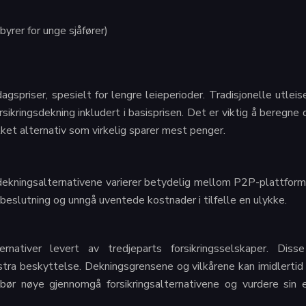
byrer for unge sjåfører)
spriser, spesielt for lengre leieperioder. Tradisjonelle utleis
kringsdekning inkludert i basisprisen. Det er viktig å beregne 
lket alternativ som virkelig sparer mest penger.
g dekningsalternativene varierer betydelig mellom P2P-plattform
rt beslutning og unngå uventede kostnader i tilfelle en ulykke.
ternativer levert av tredjeparts forsikringsselskaper. Dis
stra beskyttelse. Dekningsgrensene og vilkårene kan imidlertid 
ør nøye gjennomgå forsikringsalternativene og vurdere sin eg