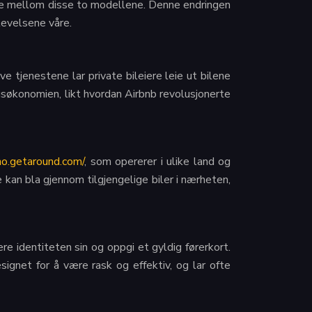
sene mellom disse to modellene. Denne endringen
levelsene våre.
e tjenestene lar private bileiere leie ut bilene
ngsøkonomien, likt hvordan Airbnb revolusjonerte
/no.getaround.com/
, som opererer i ulike land og
e kan bla gjennom tilgjengelige biler i nærheten,
e identiteten sin og oppgi et gyldig førerkort.
ignet for å være rask og effektiv, og lar ofte