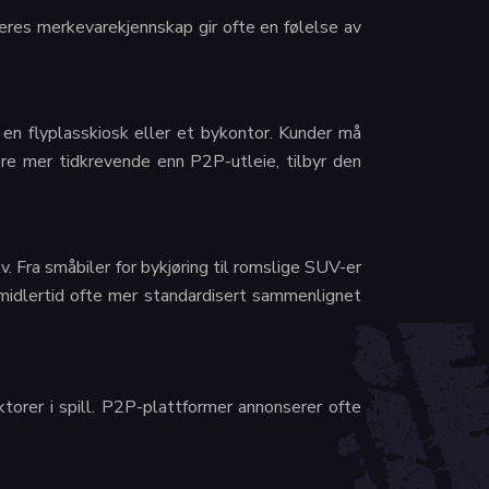
eres merkevarekjennskap gir ofte en følelse av
 en flyplasskiosk eller et bykontor. Kunder må
ære mer tidkrevende enn P2P-utleie, tilbyr den
. Fra småbiler for bykjøring til romslige SUV-er
r imidlertid ofte mer standardisert sammenlignet
torer i spill. P2P-plattformer annonserer ofte