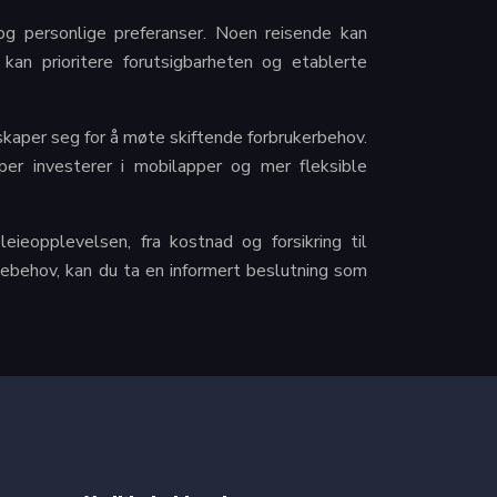
 og personlige preferanser. Noen reisende kan
an prioritere forutsigbarheten og etablerte
lskaper seg for å møte skiftende forbrukerbehov.
aper investerer i mobilapper og mer fleksible
ieopplevelsen, fra kostnad og forsikring til
ebehov, kan du ta en informert beslutning som