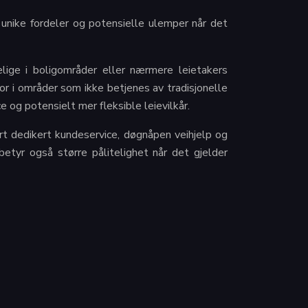
 unike fordeler og potensielle ulemper når det
elige i boligområder eller nærmere leietakers
or i områder som ikke betjenes av tradisjonelle
e og potensielt mer fleksible leievilkår.
ert dedikert kundeservice, døgnåpen veihjelp og
etyr også større pålitelighet når det gjelder