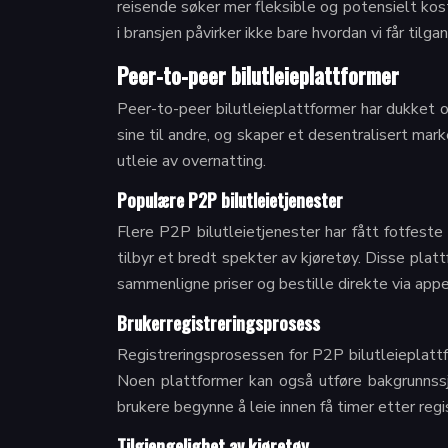
reisende søker mer fleksible og potensielt kos
i bransjen påvirker ikke bare hvordan vi får ti
Peer-to-peer bilutleieplattformer
Peer-to-peer bilutleieplattformer har dukket op
sine til andre, og skaper et desentralisert mar
utleie av overnatting.
Populære P2P bilutleietjenester
Flere P2P bilutleietjenester har fått fotfest
tilbyr et bredt spekter av kjøretøy. Disse platt
sammenligne priser og bestille direkte via app
Brukerregistreringsprosess
Registreringsprosessen for P2P bilutleieplattf
Noen plattformer kan også utføre bakgrunnssje
brukere begynne å leie innen få timer etter regis
Tilgjengelighet av kjøretøy