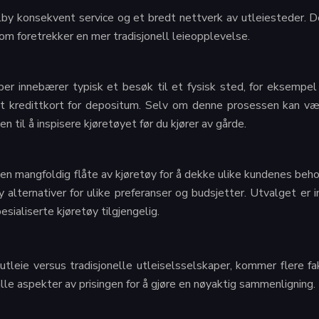
ilby konsekvent service og et bredt nettverk av utleiesteder. D
 som foretrekker en mer tradisjonell leieopplevelse.
aper innebærer typisk et besøk til et fysisk sted, for eksempel
 et kredittkort for depositum. Selv om denne prosessen kan v
 til å inspisere kjøretøyet før du kjører av gårde.
en mangfoldig flåte av kjøretøy for å dekke ulike kundenes behov
by alternativer for ulike preferanser og budsjetter. Utvalget e
ialiserte kjøretøy tilgjengelig.
eie versus tradisjonelle utleiselsselskaper, kommer flere fak
alle aspekter av prisingen for å gjøre en nøyaktig sammenligning.