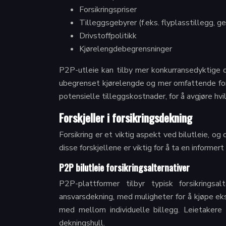
Forsikringspriser
Tilleggsgebyrer (f.eks. flyplasstillegg, ge
Drivstoffpolitikk
Kjørelengdebegrensninger
P2P-utleie kan tilby mer konkurransedyktige dag
ubegrenset kjørelengde og mer omfattende forsi
potensielle tilleggskostnader, for å avgjøre hvi
Forskjeller i forsikringsdekning
Forsikring er et viktig aspekt ved bilutleie, o
disse forskjellene er viktig for å ta en informe
P2P bilutleie forsikringsalternativer
P2P-plattformer tilbyr typisk forsikringsal
ansvarsdekning, med muligheter for å kjøpe ek
med mellom individuelle billegg. Leietakere b
dekningshull.