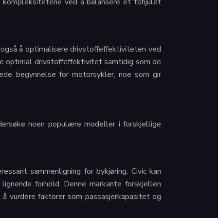
 kompleksitetene ved å balansere et tohjulet
 også å optimalisere drivstoffeffektiviteten ved
e optimal drivstoffeffektivitet samtidig som de
spede begynnelse for motorsykler, noe som gir
ndersøke noen populære modeller i forskjellige
ssant sammenligning for bykjøring. Civic kan
gnende forhold. Denne markante forskjellen
tig å vurdere faktorer som passasjerkapasitet og