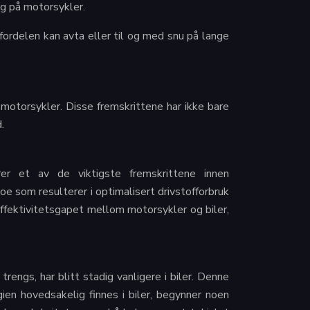
ig på motorsykler.
ordelen kan avta eller til og med snu på lange
g motorsykler. Disse fremskrittene har ikke bare
.
erer et av de viktigste fremskrittene innen
noe som resulterer i optimalisert drivstofforbruk
ffektivitetsgapet mellom motorsykler og biler,
rengs, har blitt stadig vanligere i biler. Denne
ien hovedsakelig finnes i biler, begynner noen