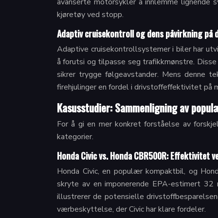
avanserte motorsykler å innlemme lignende s
kjøretøy ved stopp.
Adaptiv cruisekontroll og dens påvirkning på d
Adaptive cruisekontrollsystemer i biler har utv
å forutsi og tilpasse seg trafikkmønstre. Diss
sikrer trygge følgeavstander. Mens denne tek
firehjulinger en fordel i drivstoffeffektivitet p
Kasusstudier: Sammenligning av popul
For å gi en mer konkret forståelse av forskje
kategorier.
Honda Civic vs. Honda CBR500R: Effektivitet v
Honda Civic, en populær kompaktbil, og Hond
skryte av en imponerende EPA-estimert 32 
illustrerer de potensielle drivstoffbesparelsen
værbeskyttelse, der Civic har klare fordeler.