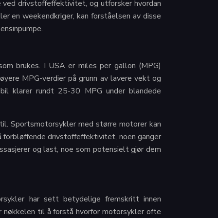
ved drivstoffeffektivitet, og utforsker hvordan
ler en weekendkriger, kan forståelsen av disse
 bensinpumpe.
e som brukes. I USA er miles per gallon (MPG)
høyere MPG-verdier på grunn av lavere vekt og
bil klarer rundt 25-30 MPG under blandede
stil. Sportsmotorsykler med større motorer kan
forbløffende drivstoffeffektivitet, noen ganger
assasjerer og last, noe som potensielt gjør dem
rsykler har sett betydelige fremskritt innen
r nøkkelen til å forstå hvorfor motorsykler ofte