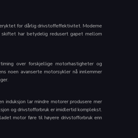
ryktet for dårlig drivstoffeffektivitet. Moderne
e skiftet har betydelig redusert gapet mellom
timing over forskjellige motorhastigheter og
 Mens noen avanserte motorsykler nå innlemmer
ger.
gen induksjon lar mindre motorer produsere mer
sjon og drivstofforbruk er imidlertid komplekst.
ladet motor føre til høyere drivstofforbruk enn