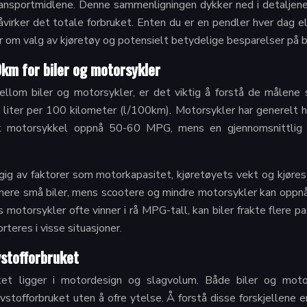
ransportmidlene. Denne sammenligningen dykker ned i detaljene 
irker det totale forbruket. Enten du er en pendler hver dag el
er om valg av kjøretøy og potensielt betydelige besparelser på
0km for biler og motorsykler
ellom biler og motorsykler, er det viktig å forstå de målen
liter per 100 kilometer (l/100km). Motorsykler har generelt 
sk motorsykkel oppnå 50-60 MPG, mens en gjennomsnittlig 
ngig av faktorer som motorkapasitet, kjøretøyets vekt og kjøre
rmere små biler, mens scootere og mindre motorsykler kan oppnå 
motorsykler ofte vinner i rå MPG-tall, kan biler frakte flere p
teres i visse situasjoner.
vstofforbruket
ivitet ligger i motordesign og slagvolum. Både biler og moto
stofforbruket uten å ofre ytelse. Å forstå disse forskjellene e