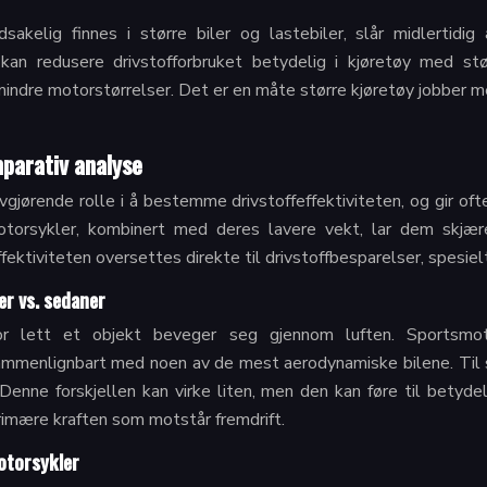
sakelig finnes i større biler og lastebiler, slår midlertid
an redusere drivstofforbruket betydelig i kjøretøy med stø
s mindre motorstørrelser. Det er en måte større kjøretøy jobber
parativ analyse
gjørende rolle i å bestemme drivstoffeffektiviteten, og gir ofte
otorsykler, kombinert med deres lavere vekt, lar dem skjære
ktiviteten oversettes direkte til drivstoffbesparelser, spesielt
r vs. sedaner
or lett et objekt beveger seg gjennom luften. Sportsmoto
sammenlignbart med noen av de mest aerodynamiske bilene. Til 
 Denne forskjellen kan virke liten, men den kan føre til betydel
rimære kraften som motstår fremdrift.
motorsykler