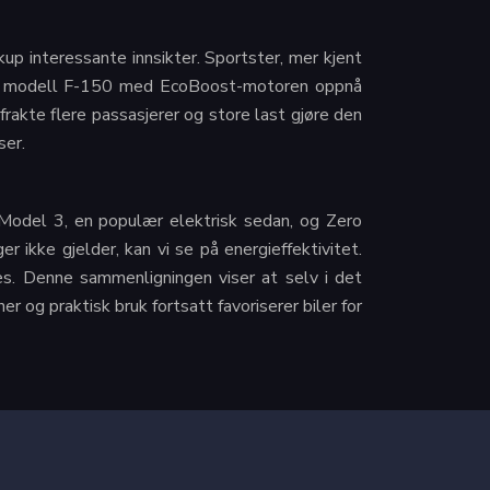
p interessante innsikter. Sportster, mer kjent
nyere modell F-150 med EcoBoost-motoren oppnå
frakte flere passasjerer og store last gjøre den
ser.
a Model 3, en populær elektrisk sedan, og Zero
ikke gjelder, kan vi se på energieffektivitet.
. Denne sammenligningen viser at selv i det
r og praktisk bruk fortsatt favoriserer biler for