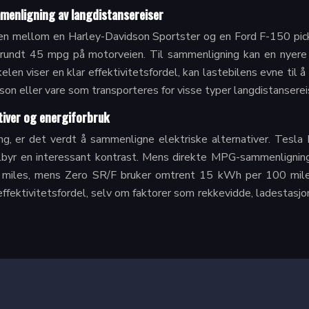
mmenligning av langdistansereiser
en mellom en Harley-Davidson Sportster og en Ford F-150 picku
klare rundt 45 mpg på motorveien. Til sammenligning kan en 
 viser en klar effektivitetsfordel, kan lastebilens evne til å 
son eller vare som transporteres for visse typer langdistanserei
ativer og energiforbruk
ing, er det verdt å sammenligne elektriske alternativer. Tesl
lbyr en interessant kontrast. Mens direkte MPG-sammenligninger 
iles, mens Zero SR/F bruker omtrent 15 kWh per 100 miles
fektivitetsfordel, selv om faktorer som rekkevidde, ladestasjone