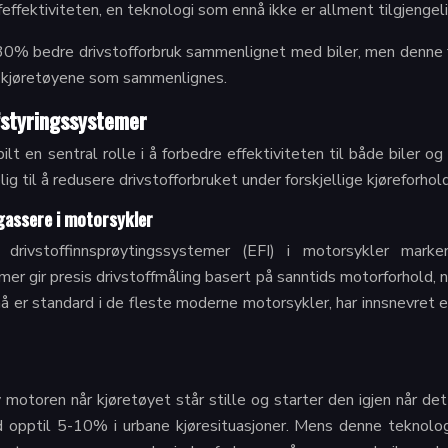
effektiviteten, en teknologi som ennå ikke er allment tilgjengel
 30% bedre drivstofforbruk sammenlignet med biler, men denne f
e kjøretøyene som sammenlignes.
fstyringssystemer
ilt en sentral rolle i å forbedre effektiviteten til både biler o
g til å redusere drivstofforbruket under forskjellige kjøreforhold
rgassere i motorsykler
 drivstoffinnsprøytingssystemer (EFI) i motorsykler mark
mer gir presis drivstoffmåling basert på sanntids motorforhold, 
å er standard i de fleste moderne motorsykler, har innsnevret e
otoren når kjøretøyet står stille og starter den igjen når det t
 opptil 5-10% i urbane kjøresituasjoner. Mens denne teknolog