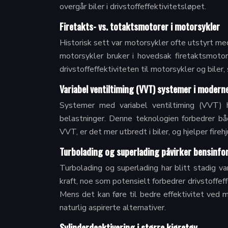
overgår biler i drivstoffeffektivitetsløpet.
Firetakts- vs. totaktsmotorer i motorsykler
Historisk sett var motorsykler ofte utstyrt med
motorsykler bruker i hovedsak firetaktsmotor
drivstoffeffektiviteten til motorsykler og biler,
Variabel ventiltiming (VVT) systemer i moderne
Systemer med variabel ventiltiming (VVT) ha
belastninger. Denne teknologien forbedrer bå
VVT, er det mer utbredt i biler, og hjelper fire
Turbolading og superlading påvirker bensinfo
Turbolading og superlading har blitt stadig v
kraft, noe som potensielt forbedrer drivstoffef
Mens det kan føre til bedre effektivitet ved m
naturlig aspirerte alternativer.
Sylinderdeaktivering i større kjøretøy