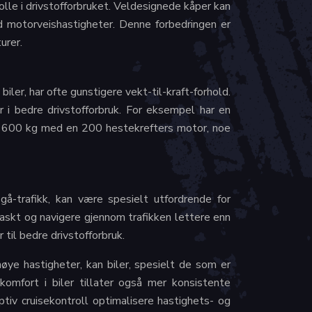
lle i drivstofforbruket. Veldesignede kåper kan
 motorveishastigheter. Denne forbedringen er
urer.
biler, har ofte gunstigere vekt-til-kraft-forhold.
 i bedre drivstofforbruk. For eksempel har en
 1600 kg med en 200 hestekrefters motor, noe
gå-trafikk, kan være spesielt utfordrende for
 raskt og navigere gjennom trafikken lettere enn
til bedre drivstofforbruk.
ye hastigheter, kan biler, spesielt de som er
 komfort i biler tillater også mer konsistente
ptiv cruisekontroll optimalisere hastighets- og