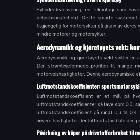
Sylinderdeaktivering, en teknologi som hoved
belastningsforhold. Dette smarte systemet k
tilgjengelig for motorsykler på grunn av dere
mindre motorer og motorsykler.
Aerodynamikk og kjøretøyets vekt: kom
Aerodynamikk og kjøretøyets vekt spiller en av
Den strømlinjeformede profilen til mange m
motorveishastigheter. Denne aerodynamiske effe
Luftmotstandskoeffisienter: sportsmotorsykle
Luftmotstandskoeffisient er et mål på hv
luftmotstandskoeffisienter så lave som 0,3, 
luftmotstandskoeffisient på rundt 0,3 til 0,4.
høyere hastigheter der luftmotstand blir den p
Påvirkning av kåper på drivstofforbruket til 