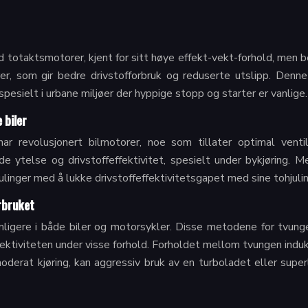
 totaktsmotorer, kjent for sitt høye effekt-vekt-forhold, men be
er, som gir bedre drivstofforbruk og reduserte utslipp. Denn
 spesielt i urbane miljøer der hyppige stopp og starter er vanlige.
 biler
r revolusjonert bilmotorer, noe som tillater optimal ventil
de ytelse og drivstoffeffektivitet, spesielt under bykjøring.
hjulinger med å lukke drivstoffeffektivitetsgapet med sine tohjulin
rbruket
anligere i både biler og motorsykler. Disse metodene for tvun
fektiviteten under visse forhold. Forholdet mellom tvungen induk
oderat kjøring, kan aggressiv bruk av en turboladet eller super