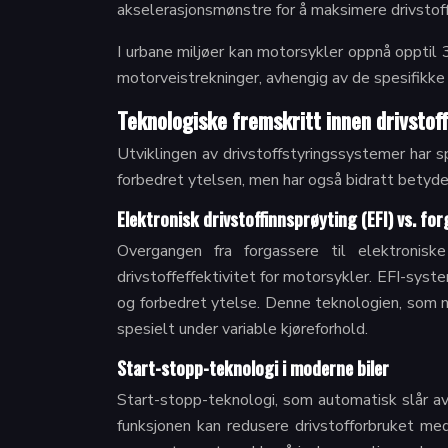
akselerasjonsmønstre for å maksimere drivstoff
I urbane miljøer kan motorsykler oppnå opptil
motorveistrekninger, avhengig av de spesifikk
Teknologiske fremskritt innen drivstof
Utviklingen av drivstoffstyringssystemer har sp
forbedret ytelsen, men har også bidratt betydeli
Elektronisk drivstoffinnsprøyting (EFI) vs. fo
Overgangen fra forgassere til elektroniske
drivstoffeffektivitet for motorsykler. EFI-syste
og forbedret ytelse. Denne teknologien, som n
spesielt under variable kjøreforhold.
Start-stopp-teknologi i moderne biler
Start-stopp-teknologi, som automatisk slår av m
funksjonen kan redusere drivstofforbruket med