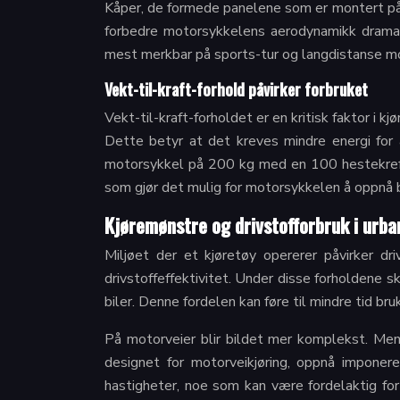
Kåper, de formede panelene som er montert på m
forbedre motorsykkelens aerodynamikk dramat
mest merkbar på sports-tur og langdistanse mo
Vekt-til-kraft-forhold påvirker forbruket
Vekt-til-kraft-forholdet er en kritisk faktor i k
Dette betyr at det kreves mindre energi for 
motorsykkel på 200 kg med en 100 hestekreft
som gjør det mulig for motorsykkelen å oppnå be
Kjøremønstre og drivstofforbruk i urba
Miljøet der et kjøretøy opererer påvirker dr
drivstoffeffektivitet. Under disse forholdene s
biler. Denne fordelen kan føre til mindre tid b
På motorveier blir bildet mer komplekst. Men
designet for motorveikjøring, oppnå imponeren
hastigheter, noe som kan være fordelaktig for 