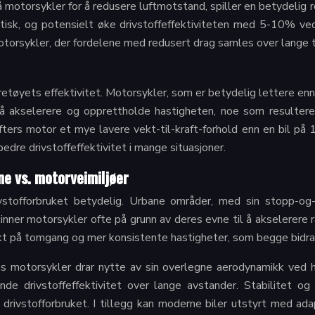
otorsykler for å redusere luftmotstand, spiller en betydelig ro
isk, og potensielt øke drivstoffeffektiviteten med 5-10% ved
torsykler, der fordelene med redusert drag samles over lange t
jøretøyets effektivitet. Motorsykler, som er betydelig lettere enn 
å akselerere og opprettholde hastigheten, noe som resulterer
ers motor et mye lavere vekt-til-kraft-forhold enn en bil på
dre drivstoffeffektivitet i mange situasjoner.
ne vs. motorveimiljøer
ivstofforbruket betydelig. Urbane områder, med sin stopp-og-
kinner motorsykler ofte på grunn av deres evne til å akselerere
rukt på tomgang og mer konsistente hastigheter, som begge bidrar 
s motorsykler drar nytte av sin overlegne aerodynamikk ved hø
de drivstoffeffektivitet over lange avstander. Stabilitet og
drivstofforbruket. I tillegg kan moderne biler utstyrt med ada