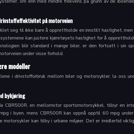
ystemer, om enn med mindre frekvens på grunn av de iboende
rivstoffeffektivitet på motorveien
iklet seg til ikke bare å opprettholde en innstilt hastighet, men
e systemene kan justere kjøretøyets hastighet for å oppretthold
nologien blir standard i mange biler, er den fortsatt i sin 
å motorveien under visse forhold.
ære modeller
llene i drivstofforbruk mellom biler og motorsykler, la oss u
ed bykjøring
a CBR500R, en mellomstor sportsmotorsykkel, tilbyr en intere
mpg i byen, mens CBR500R kan oppnå opptil 60 mpg under li
e motorsykler kan tilby i urbane miljøer. Det er imidlertid vik