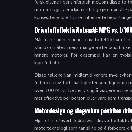
forskjellene i bensinforbruk mellom disse to t
motordesign, aerodynamikk og kjøremønstre påv
konseptene føre til mer informerte beslutning
Drivstoffeffektivitetsmål: MPG vs. l/10
Når man sammenligner drivstoffeffektivitet m
standardmålet, mens mange andre land bruker 
mindre motorer. For eksempel kan en typi
kjøreforhold.
Disse tallene kan imidlertid variere mye avhe
forbruke drivstoff i hastigheter som ligger næ
over 100 MPG. Det er viktig å vurdere at mens 
mer effektive per person eller vare som transpor
Motordesign og slagvolum påvirker dri
Hjertet i ethvert kjøretøys drivstoffeffekt
motorteknologi som tar sikte på å forbedre driv