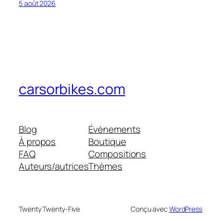
5 août 2026
carsorbikes.com
Blog
Évènements
À propos
Boutique
FAQ
Compositions
Auteurs/autrices
Thèmes
Twenty Twenty-Five
Conçu avec
WordPress